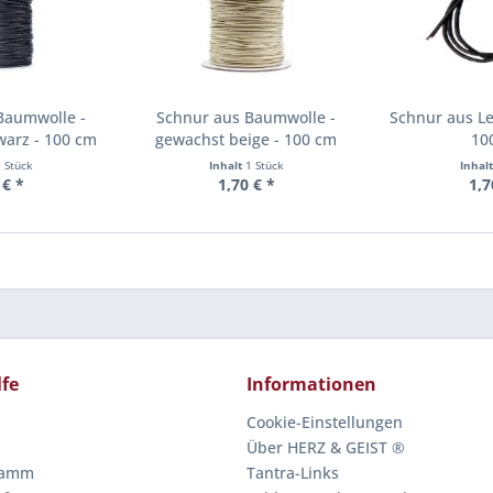
Baumwolle -
Schnur aus Baumwolle -
Schnur aus Le
warz - 100 cm
gewachst beige - 100 cm
10
1 Stück
Inhalt
1 Stück
Inhal
 € *
1,70 € *
1,7
lfe
Informationen
Cookie-Einstellungen
Über HERZ & GEIST ®
ramm
Tantra-Links