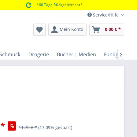
*60 Tage Rückgaberecht*
Service/Hilfe
Mein Konto
0,00 € *
 Schmuck
Drogerie
Bücher | Medien
Fundgrube | 

 *
11,70 € *
(17,09% gespart)
k