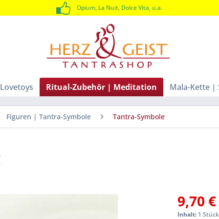
Opium, La Nuit, Dolce Vita, u.a.
Lovetoys
Ritual-Zubehör | Meditation
Mala-Kette |
Figuren | Tantra-Symbole
Tantra-Symbole
g
9,70 €
Inhalt:
1 Stüc