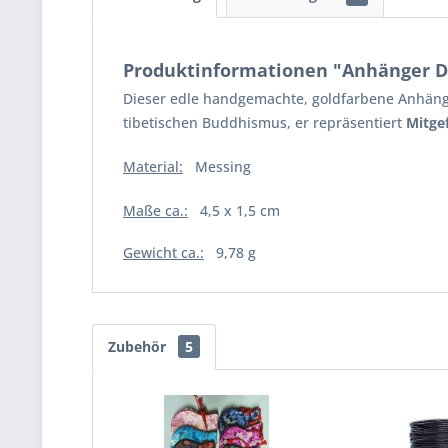
Produktinformationen "Anhänger Do
Dieser edle handgemachte, goldfarbene Anhänge
tibetischen Buddhismus, er repräsentiert
Mitge
Material:
Messing
Maße ca.:
4,5 x 1,5 cm
Gewicht ca.:
9,78 g
Zubehör
5