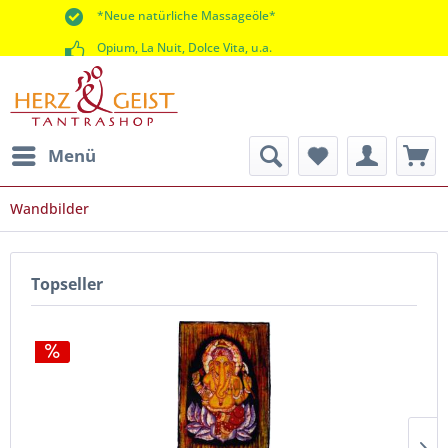
*Neue natürliche Massageöle*
Opium, La Nuit, Dolce Vita, u.a.
*60 Tage Rückgaberecht*
Menü
Wandbilder
Topseller