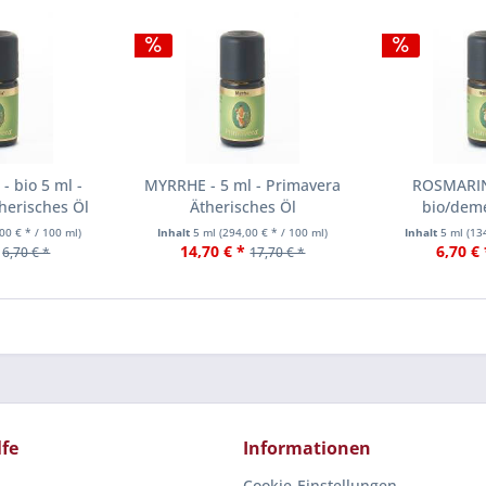
 bio 5 ml -
MYRRHE - 5 ml - Primavera
ROSMARIN
herisches Öl
Ätherisches Öl
bio/deme
Primavera Ä
00 € * / 100 ml)
Inhalt
5 ml
(294,00 € * / 100 ml)
Inhalt
5 ml
(13
14,70 € *
6,70 € 
6,70 € *
17,70 € *
lfe
Informationen
Cookie-Einstellungen