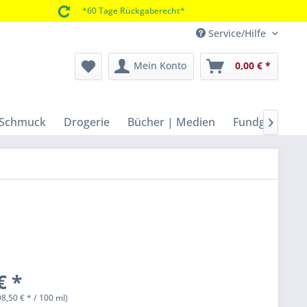
*60 Tage Rückgaberecht*
Service/Hilfe
Mein Konto
0,00 € *
 Schmuck
Drogerie
Bücher | Medien
Fundgrube | 

€ *
98,50 € * / 100 ml)