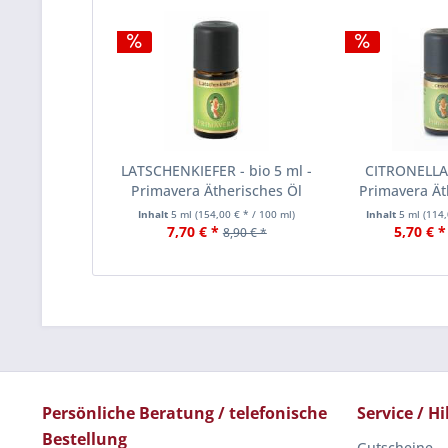
LATSCHENKIEFER - bio 5 ml -
CITRONELLA -
Primavera Ätherisches Öl
Primavera Ät
Inhalt
5 ml
(154,00 € * / 100 ml)
Inhalt
5 ml
(114,
7,70 € *
5,70 € *
8,90 € *
Persönliche Beratung / telefonische
Service / Hi
Bestellung
Gutscheine