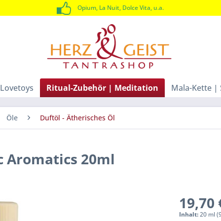
Opium, La Nuit, Dolce Vita, u.a.
Lovetoys
Ritual-Zubehör | Meditation
Mala-Kette |
Öle
Duftöl - Ätherisches Öl
c Aromatics 20ml
19,70 
Inhalt:
20 ml (