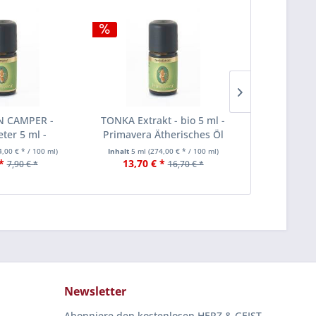
 CAMPER -
TONKA Extrakt - bio 5 ml -
ZITRONE 
ter 5 ml -
Primavera Ätherisches Öl
Primavera 
therisches Öl
4,00 € * / 100 ml)
Inhalt
5 ml
(274,00 € * / 100 ml)
Inhalt
5 ml
(1
*
13,70 € *
5,70 €
7,90 € *
16,70 € *
Newsletter
Abonniere den kostenlosen HERZ & GEIST