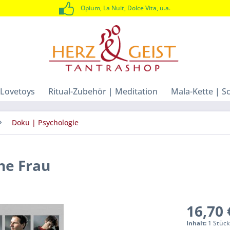
Opium, La Nuit, Dolce Vita, u.a.
Lovetoys
Ritual-Zubehör | Meditation
Mala-Kette | 
Doku | Psychologie
ne Frau
16,70 
Inhalt:
1 Stüc