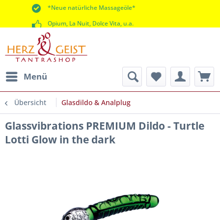
*Neue natürliche Massageöle*
Opium, La Nuit, Dolce Vita, u.a.
*60 Tage Rückgaberecht*
Menü
Übersicht
Glasdildo & Analplug
Glassvibrations PREMIUM Dildo - Turtle
Lotti Glow in the dark