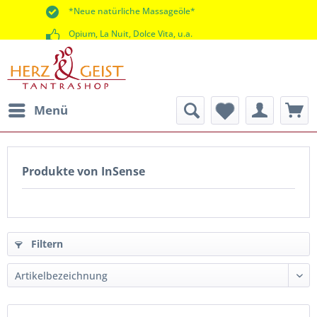
*Neue natürliche Massageöle*
Opium, La Nuit, Dolce Vita, u.a.
*60 Tage Rückgaberecht*
Menü
Produkte von InSense
Filtern