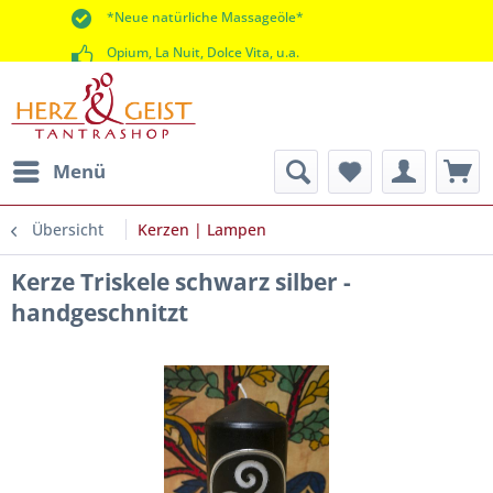
*Neue natürliche Massageöle*
Opium, La Nuit, Dolce Vita, u.a.
*60 Tage Rückgaberecht*
Menü
Übersicht
Kerzen | Lampen
Kerze Triskele schwarz silber -
handgeschnitzt