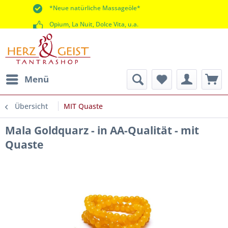
*Neue natürliche Massageöle*
Opium, La Nuit, Dolce Vita, u.a.
*60 Tage Rückgaberecht*
Menü
Übersicht
MIT Quaste
Mala Goldquarz - in AA-Qualität - mit
Quaste