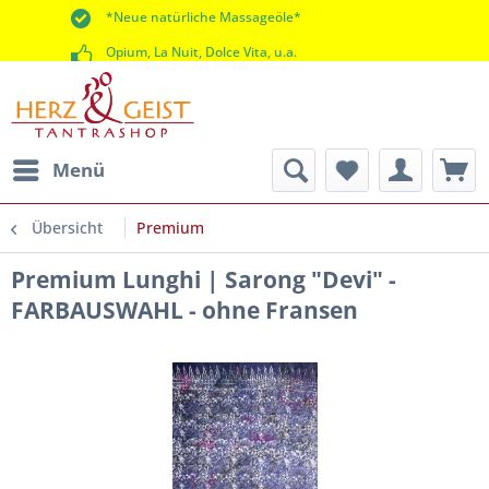
*Neue natürliche Massageöle*
Opium, La Nuit, Dolce Vita, u.a.
*60 Tage Rückgaberecht*
Menü
Übersicht
Premium
Premium Lunghi | Sarong "Devi" -
FARBAUSWAHL - ohne Fransen