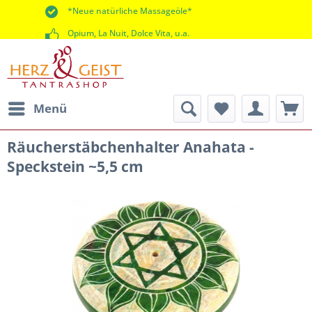
*Neue natürliche Massageöle*
Opium, La Nuit, Dolce Vita, u.a.
*60 Tage Rückgaberecht*
Menü
Räucherstäbchenhalter Anahata -
Speckstein ~5,5 cm