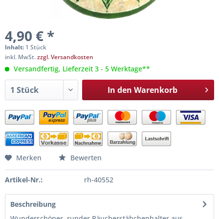
4,90 € *
Inhalt:
1 Stück
inkl. MwSt.
zzgl. Versandkosten
Versandfertig, Lieferzeit 3 - 5 Werktage**
In den
Warenkorb
Merken
Bewerten
Artikel-Nr.:
rh-40552
Beschreibung
Wunderschöner, runder Räucherstäbchenhalter aus