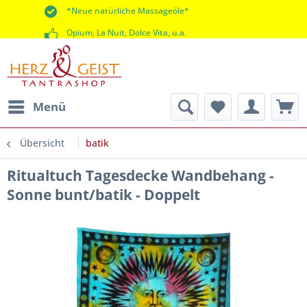
*Neue natürliche Massageöle*
Opium, La Nuit, Dolce Vita, u.a.
*60 Tage Rückgaberecht*
Menü
Übersicht
batik
Ritualtuch Tagesdecke Wandbehang -
Sonne bunt/batik - Doppelt