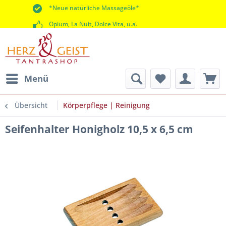
*Neue natürliche Massageöle*
Opium, La Nuit, Dolce Vita, u.a.
*60 Tage Rückgaberecht*
Menü
Übersicht
Körperpflege | Reinigung
Seifenhalter Honigholz 10,5 x 6,5 cm