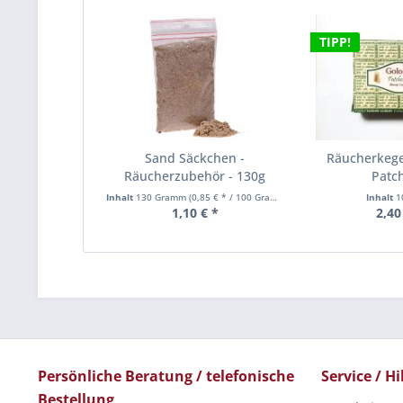
TIPP!
Sand Säckchen -
Räucherkeg
Räucherzubehör - 130g
Patch
Inhalt
130 Gramm
(0,85 € * / 100 Gramm)
Inhalt
1
1,10 € *
2,40
Persönliche Beratung / telefonische
Service / Hi
Bestellung