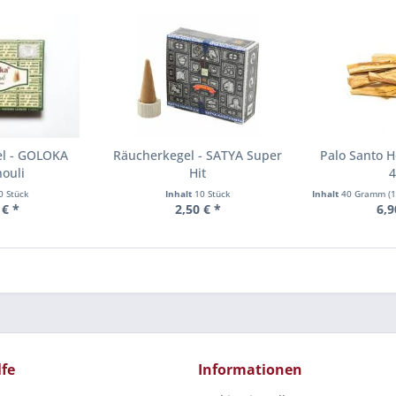
el - GOLOKA
Räucherkegel - SATYA Super
Palo Santo H
ouli
Hit
4
0 Stück
Inhalt
10 Stück
Inhalt
40 Gramm
(1
 € *
2,50 € *
6,9
lfe
Informationen