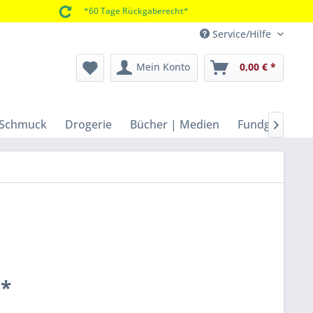
*60 Tage Rückgaberecht*
Service/Hilfe
Mein Konto
0,00 € *
 Schmuck
Drogerie
Bücher | Medien
Fundgrube | 

 *
k