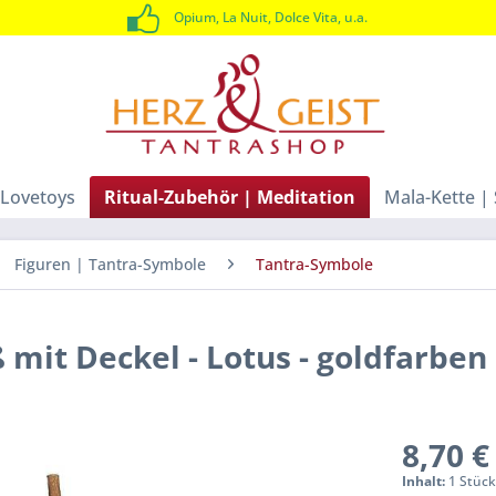
Opium, La Nuit, Dolce Vita, u.a.
Lovetoys
Ritual-Zubehör | Meditation
Mala-Kette |
Figuren | Tantra-Symbole
Tantra-Symbole
mit Deckel - Lotus - goldfarben
8,70 €
Inhalt:
1 Stüc