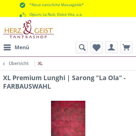
*Neue natürliche Massageöle*
Opium, La Nuit, Dolce Vita, u.a.
*60 Tage Rückgaberecht*
Menü
Übersicht
XL
XL Premium Lunghi | Sarong "La Ola" -
FARBAUSWAHL