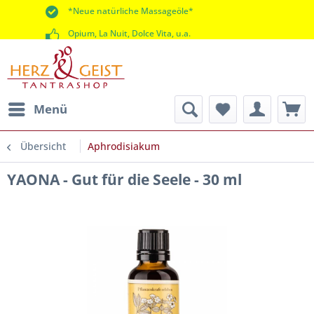
*Neue natürliche Massageöle*
Opium, La Nuit, Dolce Vita, u.a.
*60 Tage Rückgaberecht*
Menü
Übersicht
Aphrodisiakum
YAONA - Gut für die Seele - 30 ml