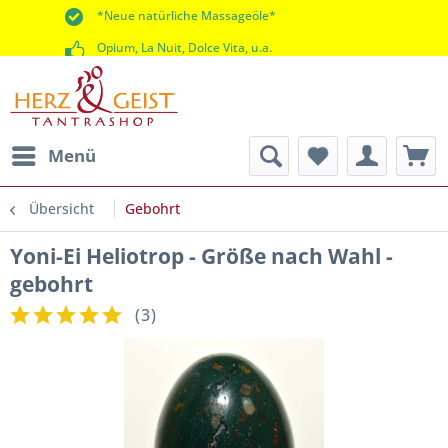
*Neue natürliche Massageöle*
Opium, La Nuit, Dolce Vita, u.a.
*60 Tage Rückgaberecht*
Menü
Übersicht
Gebohrt
Yoni-Ei Heliotrop - Größe nach Wahl -
gebohrt
(
3
)