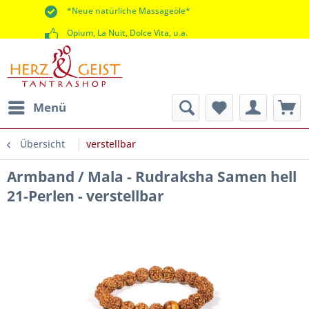
*Neue natürliche Massageöle*
Opium, La Nuit, Dolce Vita, u.a.
*60 Tage Rückgaberecht*
Menü
Übersicht
verstellbar
Armband / Mala - Rudraksha Samen hell
21-Perlen - verstellbar