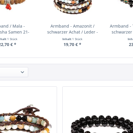
and / Mala -
Armband - Amazonit /
Armband - T
sha Samen 21-
schwarzer Achat / Leder -
schwarzer 
n mit OMPMH -
verstellbar
ver
nhalt
1 Stück
Inhalt
1 Stück
Inh
erstellbar
22,70 € *
19,70 € *
23