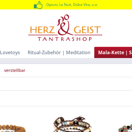
Opium, La Nuit, Dolce Vita, u.a.
Lovetoys
Ritual-Zubehör | Meditation
Mala-Kette |
verstellbar