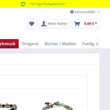
*60 Tage Rückgaberecht*
Service/Hilfe
Mein Konto
0,00 € *
 Schmuck
Drogerie
Bücher | Medien
Fundgrube | G
