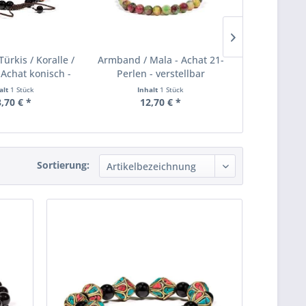
ürkis / Koralle /
Armband / Mala - Achat 21-
Armband / M
Achat konisch -
Perlen - verstellbar
natur 2
stellbar
vers
alt
1 Stück
Inhalt
1 Stück
Inha
,70 € *
12,70 € *
8,
Sortierung: