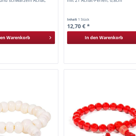
 und schwarzem Achat;
mit 21 Achat-Perlen; 0,8cm
Inhalt
1 Stück
12,70 € *
den
Warenkorb
In den
Warenkorb