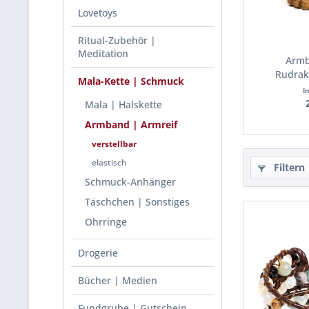
Lovetoys
Ritual-Zubehör |
Meditation
Armb
Rudrak
Mala-Kette | Schmuck
Perle
I
v
Mala | Halskette
Armband | Armreif
verstellbar
elastisch
Filtern
Schmuck-Anhänger
Täschchen | Sonstiges
Ohrringe
Drogerie
Bücher | Medien
Fundgrube | Gutschein