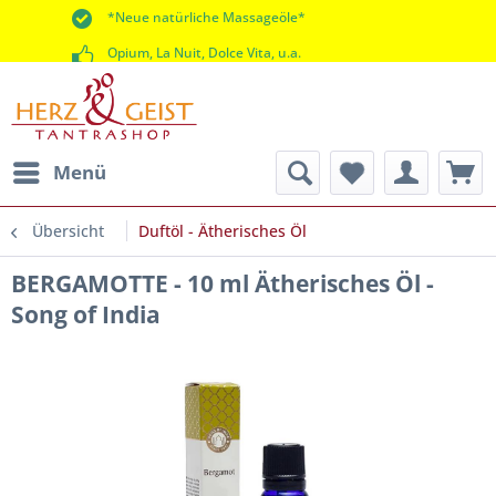
*Neue natürliche Massageöle*
Opium, La Nuit, Dolce Vita, u.a.
*60 Tage Rückgaberecht*
Menü
Übersicht
Duftöl - Ätherisches Öl
BERGAMOTTE - 10 ml Ätherisches Öl -
Song of India