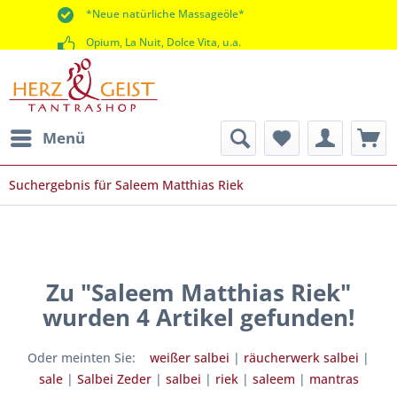
*Neue natürliche Massageöle*
Opium, La Nuit, Dolce Vita, u.a.
*60 Tage Rückgaberecht*
Menü
Suchergebnis für Saleem Matthias Riek
Zu "Saleem Matthias Riek"
wurden
4
Artikel gefunden!
Oder meinten Sie:
weißer salbei
|
räucherwerk salbei
|
sale
|
Salbei Zeder
|
salbei
|
riek
|
saleem
|
mantras