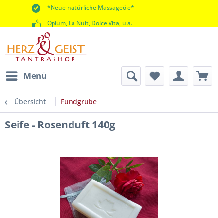
*Neue natürliche Massageöle*
Opium, La Nuit, Dolce Vita, u.a.
*60 Tage Rückgaberecht*
Menü
Übersicht
Fundgrube
Seife - Rosenduft 140g